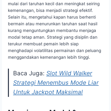
mulai dari taruhan kecil dan meningkat seiring
kemenangan, bisa menjadi strategi efektif.
Selain itu, mengetahui kapan harus berhenti
bermain atau menurunkan taruhan saat hasil
kurang menguntungkan membantu menjaga
modal tetap aman. Strategi yang disiplin dan
terukur membuat pemain lebih siap
menghadapi volatilitas permainan dan peluang
menggandakan kemenangan lebih tinggi.
Baca Juga:
Slot Wild Walker
Strategi Menembus Mode Liar
Untuk Jackpot Maksimal