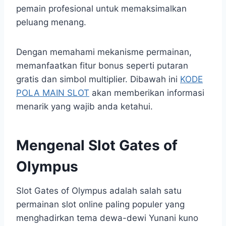
pemain profesional untuk memaksimalkan
peluang menang.
Dengan memahami mekanisme permainan,
memanfaatkan fitur bonus seperti putaran
gratis dan simbol multiplier. Dibawah ini
KODE
POLA MAIN SLOT
akan memberikan informasi
menarik yang wajib anda ketahui.
Mengenal Slot Gates of
Olympus
Slot Gates of Olympus adalah salah satu
permainan slot online paling populer yang
menghadirkan tema dewa-dewi Yunani kuno