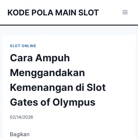
Skip
KODE POLA MAIN SLOT
to
content
SLOT ONLINE
Cara Ampuh
Menggandakan
Kemenangan di Slot
Gates of Olympus
02/14/2026
Bagikan