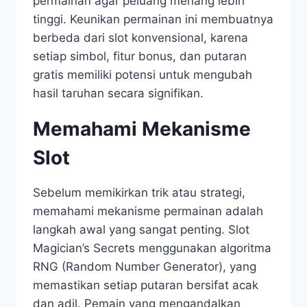
permainan agar peluang menang lebih
tinggi. Keunikan permainan ini membuatnya
berbeda dari slot konvensional, karena
setiap simbol, fitur bonus, dan putaran
gratis memiliki potensi untuk mengubah
hasil taruhan secara signifikan.
Memahami Mekanisme
Slot
Sebelum memikirkan trik atau strategi,
memahami mekanisme permainan adalah
langkah awal yang sangat penting. Slot
Magician’s Secrets menggunakan algoritma
RNG (Random Number Generator), yang
memastikan setiap putaran bersifat acak
dan adil. Pemain yang mengandalkan