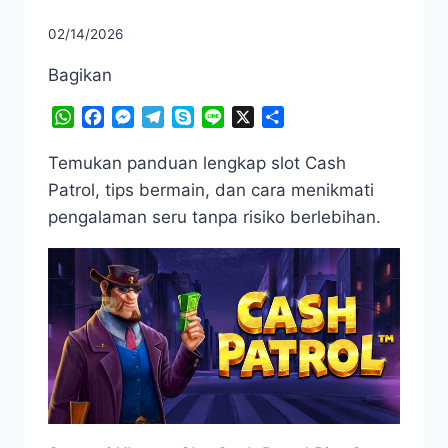
02/14/2026
Bagikan
WhatsApp
Facebook
Messenger
Telegram
Skype
Line
X
Share
Temukan panduan lengkap slot Cash
Patrol, tips bermain, dan cara menikmati
pengalaman seru tanpa risiko berlebihan.