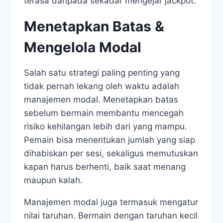
terasa daripada sekadar mengejar jackpot.
Menetapkan Batas &
Mengelola Modal
Salah satu strategi paling penting yang
tidak pernah lekang oleh waktu adalah
manajemen modal. Menetapkan batas
sebelum bermain membantu mencegah
risiko kehilangan lebih dari yang mampu.
Pemain bisa menentukan jumlah yang siap
dihabiskan per sesi, sekaligus memutuskan
kapan harus berhenti, baik saat menang
maupun kalah.
Manajemen modal juga termasuk mengatur
nilai taruhan. Bermain dengan taruhan kecil