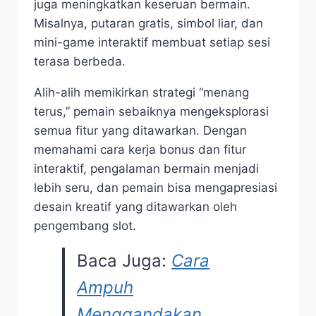
juga meningkatkan keseruan bermain.
Misalnya, putaran gratis, simbol liar, dan
mini-game interaktif membuat setiap sesi
terasa berbeda.
Alih-alih memikirkan strategi “menang
terus,” pemain sebaiknya mengeksplorasi
semua fitur yang ditawarkan. Dengan
memahami cara kerja bonus dan fitur
interaktif, pengalaman bermain menjadi
lebih seru, dan pemain bisa mengapresiasi
desain kreatif yang ditawarkan oleh
pengembang slot.
Baca Juga:
Cara
Ampuh
Menggandakan