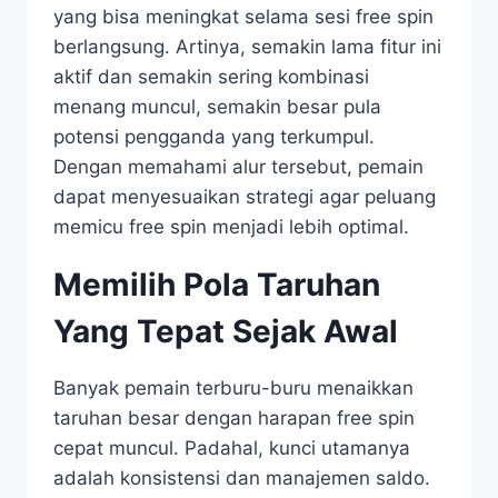
yang bisa meningkat selama sesi free spin
berlangsung. Artinya, semakin lama fitur ini
aktif dan semakin sering kombinasi
menang muncul, semakin besar pula
potensi pengganda yang terkumpul.
Dengan memahami alur tersebut, pemain
dapat menyesuaikan strategi agar peluang
memicu free spin menjadi lebih optimal.
Memilih Pola Taruhan
Yang Tepat Sejak Awal
Banyak pemain terburu-buru menaikkan
taruhan besar dengan harapan free spin
cepat muncul. Padahal, kunci utamanya
adalah konsistensi dan manajemen saldo.