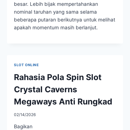
besar. Lebih bijak mempertahankan
nominal taruhan yang sama selama
beberapa putaran berikutnya untuk melihat
apakah momentum masih berlanjut.
SLOT ONLINE
Rahasia Pola Spin Slot
Crystal Caverns
Megaways Anti Rungkad
02/14/2026
Bagikan