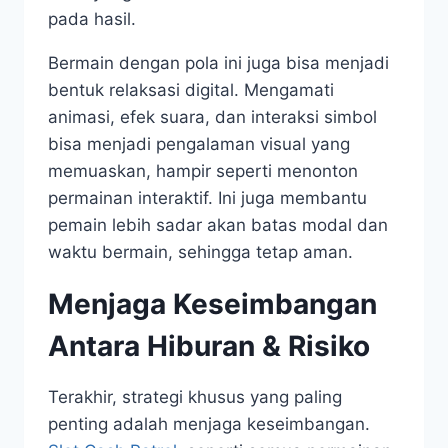
pada hasil.
Bermain dengan pola ini juga bisa menjadi
bentuk relaksasi digital. Mengamati
animasi, efek suara, dan interaksi simbol
bisa menjadi pengalaman visual yang
memuaskan, hampir seperti menonton
permainan interaktif. Ini juga membantu
pemain lebih sadar akan batas modal dan
waktu bermain, sehingga tetap aman.
Menjaga Keseimbangan
Antara Hiburan & Risiko
Terakhir, strategi khusus yang paling
penting adalah menjaga keseimbangan.