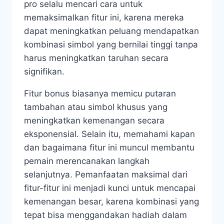
pro selalu mencari cara untuk
memaksimalkan fitur ini, karena mereka
dapat meningkatkan peluang mendapatkan
kombinasi simbol yang bernilai tinggi tanpa
harus meningkatkan taruhan secara
signifikan.
Fitur bonus biasanya memicu putaran
tambahan atau simbol khusus yang
meningkatkan kemenangan secara
eksponensial. Selain itu, memahami kapan
dan bagaimana fitur ini muncul membantu
pemain merencanakan langkah
selanjutnya. Pemanfaatan maksimal dari
fitur-fitur ini menjadi kunci untuk mencapai
kemenangan besar, karena kombinasi yang
tepat bisa menggandakan hadiah dalam