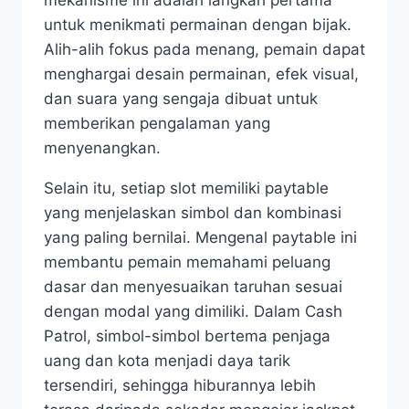
untuk menikmati permainan dengan bijak.
Alih-alih fokus pada menang, pemain dapat
menghargai desain permainan, efek visual,
dan suara yang sengaja dibuat untuk
memberikan pengalaman yang
menyenangkan.
Selain itu, setiap slot memiliki paytable
yang menjelaskan simbol dan kombinasi
yang paling bernilai. Mengenal paytable ini
membantu pemain memahami peluang
dasar dan menyesuaikan taruhan sesuai
dengan modal yang dimiliki. Dalam Cash
Patrol, simbol-simbol bertema penjaga
uang dan kota menjadi daya tarik
tersendiri, sehingga hiburannya lebih