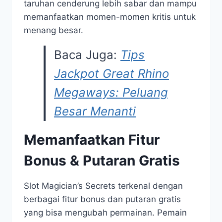
taruhan cenderung lebih sabar dan mampu
memanfaatkan momen-momen kritis untuk
menang besar.
Baca Juga:
Tips
Jackpot Great Rhino
Megaways: Peluang
Besar Menanti
Memanfaatkan Fitur
Bonus & Putaran Gratis
Slot Magician’s Secrets terkenal dengan
berbagai fitur bonus dan putaran gratis
yang bisa mengubah permainan. Pemain