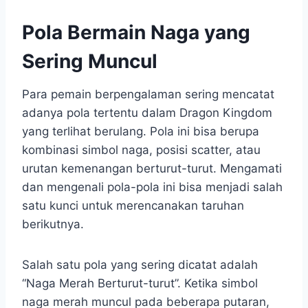
Pola Bermain Naga yang
Sering Muncul
Para pemain berpengalaman sering mencatat
adanya pola tertentu dalam Dragon Kingdom
yang terlihat berulang. Pola ini bisa berupa
kombinasi simbol naga, posisi scatter, atau
urutan kemenangan berturut-turut. Mengamati
dan mengenali pola-pola ini bisa menjadi salah
satu kunci untuk merencanakan taruhan
berikutnya.
Salah satu pola yang sering dicatat adalah
“Naga Merah Berturut-turut”. Ketika simbol
naga merah muncul pada beberapa putaran,