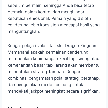
sebelum bermain, sehingga Anda bisa tetap
bermain dalam kontrol dan menghindari
keputusan emosional. Pemain yang disiplin
cenderung lebih konsisten mencapai hasil yang
menguntungkan.
Ketiga, pelajari volatilitas slot Dragon Kingdom.
Memahami apakah permainan cenderung
memberikan kemenangan kecil tapi sering atau
kemenangan besar tapi jarang akan membantu
menentukan strategi taruhan. Dengan
kombinasi pengamatan pola, strategi bertahap,
dan pengelolaan modal, peluang untuk
mendekati jackpot meningkat secara signifikan.