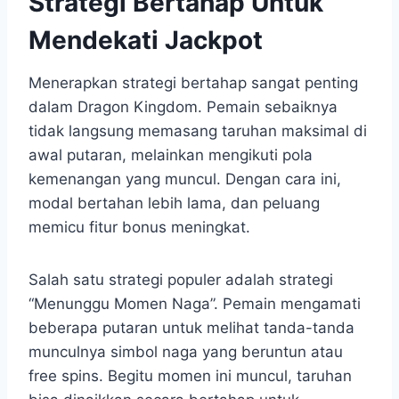
Strategi Bertahap Untuk
Mendekati Jackpot
Menerapkan strategi bertahap sangat penting
dalam Dragon Kingdom. Pemain sebaiknya
tidak langsung memasang taruhan maksimal di
awal putaran, melainkan mengikuti pola
kemenangan yang muncul. Dengan cara ini,
modal bertahan lebih lama, dan peluang
memicu fitur bonus meningkat.
Salah satu strategi populer adalah strategi
“Menunggu Momen Naga”. Pemain mengamati
beberapa putaran untuk melihat tanda-tanda
munculnya simbol naga yang beruntun atau
free spins. Begitu momen ini muncul, taruhan