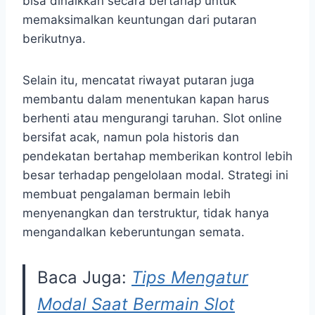
bisa dinaikkan secara bertahap untuk
memaksimalkan keuntungan dari putaran
berikutnya.
Selain itu, mencatat riwayat putaran juga
membantu dalam menentukan kapan harus
berhenti atau mengurangi taruhan. Slot online
bersifat acak, namun pola historis dan
pendekatan bertahap memberikan kontrol lebih
besar terhadap pengelolaan modal. Strategi ini
membuat pengalaman bermain lebih
menyenangkan dan terstruktur, tidak hanya
mengandalkan keberuntungan semata.
Baca Juga:
Tips Mengatur
Modal Saat Bermain Slot