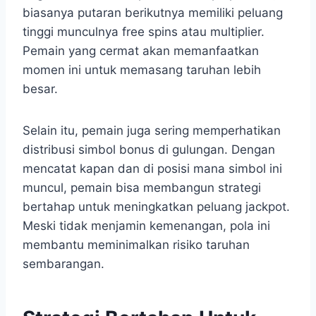
biasanya putaran berikutnya memiliki peluang
tinggi munculnya free spins atau multiplier.
Pemain yang cermat akan memanfaatkan
momen ini untuk memasang taruhan lebih
besar.
Selain itu, pemain juga sering memperhatikan
distribusi simbol bonus di gulungan. Dengan
mencatat kapan dan di posisi mana simbol ini
muncul, pemain bisa membangun strategi
bertahap untuk meningkatkan peluang jackpot.
Meski tidak menjamin kemenangan, pola ini
membantu meminimalkan risiko taruhan
sembarangan.