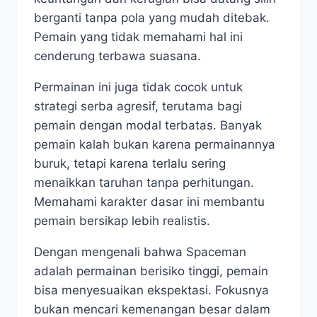
berganti tanpa pola yang mudah ditebak.
Pemain yang tidak memahami hal ini
cenderung terbawa suasana.
Permainan ini juga tidak cocok untuk
strategi serba agresif, terutama bagi
pemain dengan modal terbatas. Banyak
pemain kalah bukan karena permainannya
buruk, tetapi karena terlalu sering
menaikkan taruhan tanpa perhitungan.
Memahami karakter dasar ini membantu
pemain bersikap lebih realistis.
Dengan mengenali bahwa Spaceman
adalah permainan berisiko tinggi, pemain
bisa menyesuaikan ekspektasi. Fokusnya
bukan mencari kemenangan besar dalam