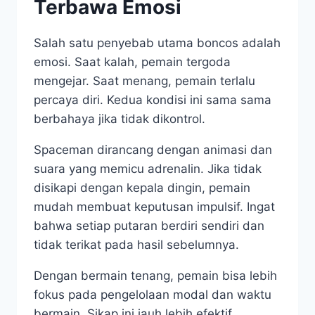
Terbawa Emosi
Salah satu penyebab utama boncos adalah
emosi. Saat kalah, pemain tergoda
mengejar. Saat menang, pemain terlalu
percaya diri. Kedua kondisi ini sama sama
berbahaya jika tidak dikontrol.
Spaceman dirancang dengan animasi dan
suara yang memicu adrenalin. Jika tidak
disikapi dengan kepala dingin, pemain
mudah membuat keputusan impulsif. Ingat
bahwa setiap putaran berdiri sendiri dan
tidak terikat pada hasil sebelumnya.
Dengan bermain tenang, pemain bisa lebih
fokus pada pengelolaan modal dan waktu
bermain. Sikap ini jauh lebih efektif