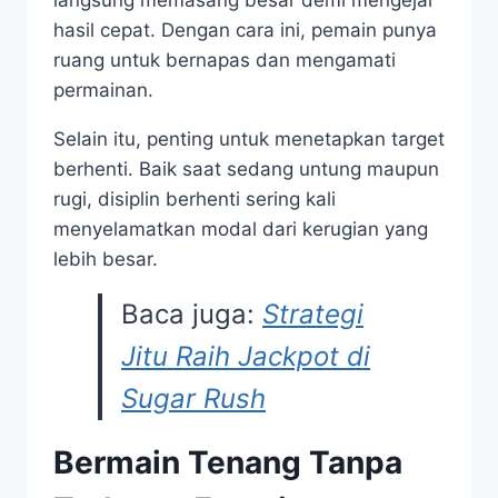
langsung memasang besar demi mengejar
hasil cepat. Dengan cara ini, pemain punya
ruang untuk bernapas dan mengamati
permainan.
Selain itu, penting untuk menetapkan target
berhenti. Baik saat sedang untung maupun
rugi, disiplin berhenti sering kali
menyelamatkan modal dari kerugian yang
lebih besar.
Baca juga:
Strategi
Jitu Raih Jackpot di
Sugar Rush
Bermain Tenang Tanpa