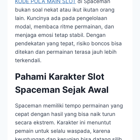
KODE POLA MAIN SLOT
di Spaceman
bukan soal nekat atau ikut ikutan orang
lain. Kuncinya ada pada pengelolaan
modal, membaca ritme permainan, dan
menjaga emosi tetap stabil. Dengan
pendekatan yang tepat, risiko boncos bisa
ditekan dan permainan terasa jauh lebih
terkendali.
Pahami Karakter Slot
Spaceman Sejak Awal
Spaceman memiliki tempo permainan yang
cepat dengan hasil yang bisa naik turun
secara ekstrem. Karakter ini menuntut
pemain untuk selalu waspada, karena
keuntungan dan kerugian bisa datang silih