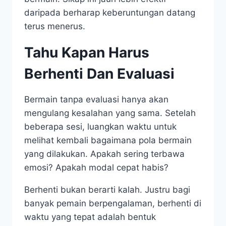
daripada berharap keberuntungan datang
terus menerus.
Tahu Kapan Harus
Berhenti Dan Evaluasi
Bermain tanpa evaluasi hanya akan
mengulang kesalahan yang sama. Setelah
beberapa sesi, luangkan waktu untuk
melihat kembali bagaimana pola bermain
yang dilakukan. Apakah sering terbawa
emosi? Apakah modal cepat habis?
Berhenti bukan berarti kalah. Justru bagi
banyak pemain berpengalaman, berhenti di
waktu yang tepat adalah bentuk