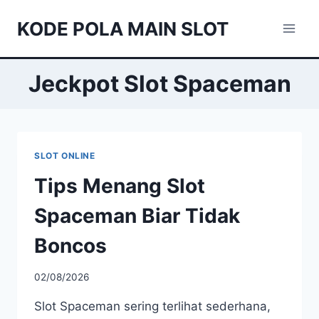
Skip
KODE POLA MAIN SLOT
to
content
Jeckpot Slot Spaceman
SLOT ONLINE
Tips Menang Slot
Spaceman Biar Tidak
Boncos
02/08/2026
Slot Spaceman sering terlihat sederhana,