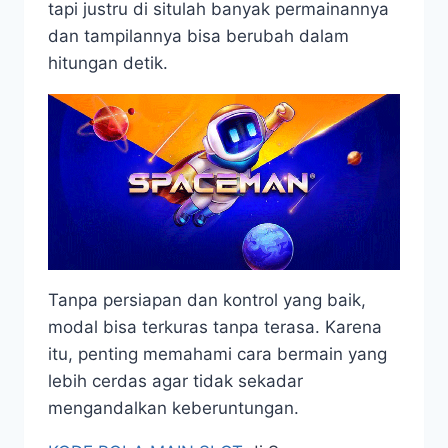
tapi justru di situlah banyak permainannya
dan tampilannya bisa berubah dalam
hitungan detik.
Tanpa persiapan dan kontrol yang baik,
modal bisa terkuras tanpa terasa. Karena
itu, penting memahami cara bermain yang
lebih cerdas agar tidak sekadar
mengandalkan keberuntungan.