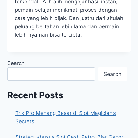
terkendali. Alih alih mengejar hasil instan,
pemain belajar menikmati proses dengan
cara yang lebih bijak. Dan justru dari situlah
peluang bertahan lebih lama dan bermain
lebih nyaman bisa tercipta.
Search
Search
Recent Posts
Trik Pro Menang Besar di Slot Magician’s
Secrets
Strategi Khusus Slot Cash Patrol Biar Gacor