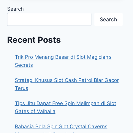
Search
Search
Recent Posts
Trik Pro Menang Besar di Slot Magician’s
Secrets
Strategi Khusus Slot Cash Patrol Biar Gacor
Terus
Tips Jitu Dapat Free Spin Melimpah di Slot
Gates of Valhalla
Rahasia Pola Spin Slot Crystal Caverns