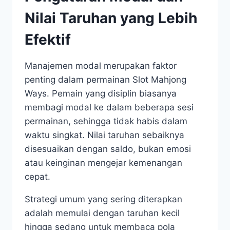
Nilai Taruhan yang Lebih
Efektif
Manajemen modal merupakan faktor
penting dalam permainan Slot Mahjong
Ways. Pemain yang disiplin biasanya
membagi modal ke dalam beberapa sesi
permainan, sehingga tidak habis dalam
waktu singkat. Nilai taruhan sebaiknya
disesuaikan dengan saldo, bukan emosi
atau keinginan mengejar kemenangan
cepat.
Strategi umum yang sering diterapkan
adalah memulai dengan taruhan kecil
hingga sedang untuk membaca pola