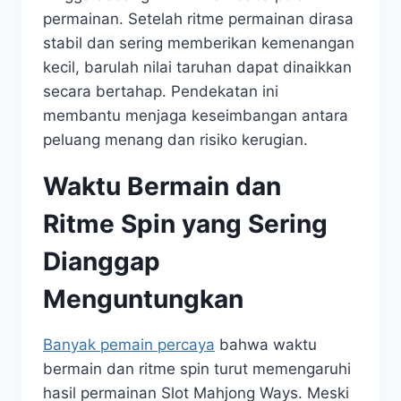
permainan. Setelah ritme permainan dirasa
stabil dan sering memberikan kemenangan
kecil, barulah nilai taruhan dapat dinaikkan
secara bertahap. Pendekatan ini
membantu menjaga keseimbangan antara
peluang menang dan risiko kerugian.
Waktu Bermain dan
Ritme Spin yang Sering
Dianggap
Menguntungkan
Banyak pemain percaya
bahwa waktu
bermain dan ritme spin turut memengaruhi
hasil permainan Slot Mahjong Ways. Meski