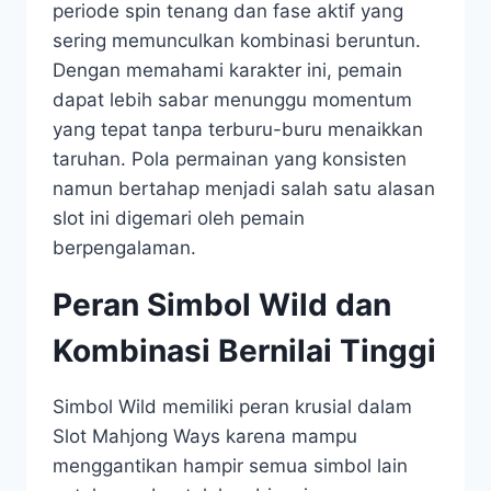
periode spin tenang dan fase aktif yang
sering memunculkan kombinasi beruntun.
Dengan memahami karakter ini, pemain
dapat lebih sabar menunggu momentum
yang tepat tanpa terburu-buru menaikkan
taruhan. Pola permainan yang konsisten
namun bertahap menjadi salah satu alasan
slot ini digemari oleh pemain
berpengalaman.
Peran Simbol Wild dan
Kombinasi Bernilai Tinggi
Simbol Wild memiliki peran krusial dalam
Slot Mahjong Ways karena mampu
menggantikan hampir semua simbol lain