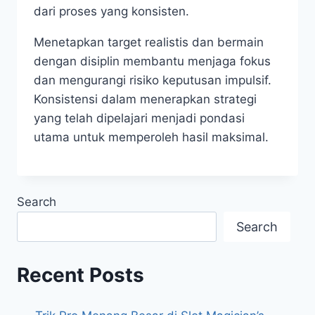
dari proses yang konsisten.
Menetapkan target realistis dan bermain
dengan disiplin membantu menjaga fokus
dan mengurangi risiko keputusan impulsif.
Konsistensi dalam menerapkan strategi
yang telah dipelajari menjadi pondasi
utama untuk memperoleh hasil maksimal.
Search
Search
Recent Posts