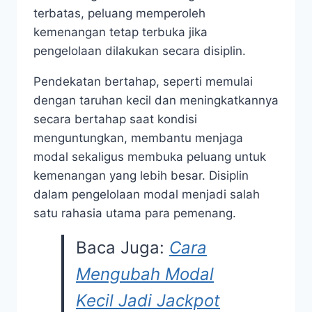
terbatas, peluang memperoleh
kemenangan tetap terbuka jika
pengelolaan dilakukan secara disiplin.
Pendekatan bertahap, seperti memulai
dengan taruhan kecil dan meningkatkannya
secara bertahap saat kondisi
menguntungkan, membantu menjaga
modal sekaligus membuka peluang untuk
kemenangan yang lebih besar. Disiplin
dalam pengelolaan modal menjadi salah
satu rahasia utama para pemenang.
Baca Juga:
Cara
Mengubah Modal
Kecil Jadi Jackpot