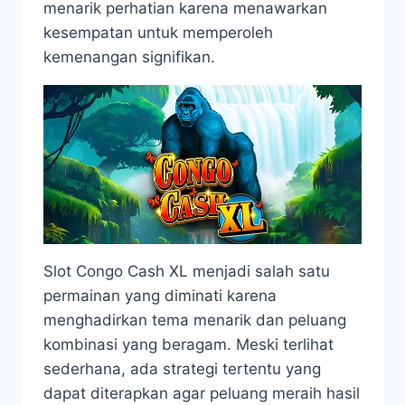
menarik perhatian karena menawarkan
kesempatan untuk memperoleh
kemenangan signifikan.
Slot Congo Cash XL menjadi salah satu
permainan yang diminati karena
menghadirkan tema menarik dan peluang
kombinasi yang beragam. Meski terlihat
sederhana, ada strategi tertentu yang
dapat diterapkan agar peluang meraih hasil