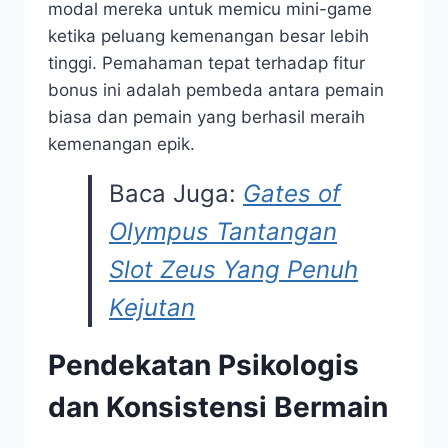
modal mereka untuk memicu mini-game
ketika peluang kemenangan besar lebih
tinggi. Pemahaman tepat terhadap fitur
bonus ini adalah pembeda antara pemain
biasa dan pemain yang berhasil meraih
kemenangan epik.
Baca Juga:
Gates of
Olympus Tantangan
Slot Zeus Yang Penuh
Kejutan
Pendekatan Psikologis
dan Konsistensi Bermain