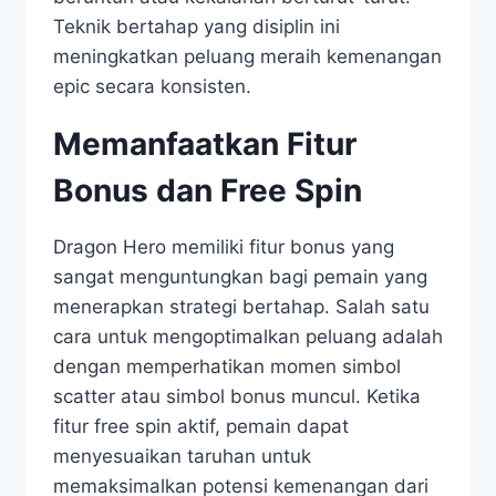
Teknik bertahap yang disiplin ini
meningkatkan peluang meraih kemenangan
epic secara konsisten.
Memanfaatkan Fitur
Bonus dan Free Spin
Dragon Hero memiliki fitur bonus yang
sangat menguntungkan bagi pemain yang
menerapkan strategi bertahap. Salah satu
cara untuk mengoptimalkan peluang adalah
dengan memperhatikan momen simbol
scatter atau simbol bonus muncul. Ketika
fitur free spin aktif, pemain dapat
menyesuaikan taruhan untuk
memaksimalkan potensi kemenangan dari