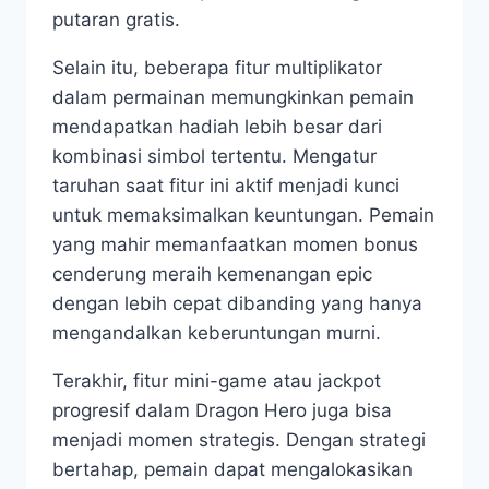
putaran gratis.
Selain itu, beberapa fitur multiplikator
dalam permainan memungkinkan pemain
mendapatkan hadiah lebih besar dari
kombinasi simbol tertentu. Mengatur
taruhan saat fitur ini aktif menjadi kunci
untuk memaksimalkan keuntungan. Pemain
yang mahir memanfaatkan momen bonus
cenderung meraih kemenangan epic
dengan lebih cepat dibanding yang hanya
mengandalkan keberuntungan murni.
Terakhir, fitur mini-game atau jackpot
progresif dalam Dragon Hero juga bisa
menjadi momen strategis. Dengan strategi
bertahap, pemain dapat mengalokasikan