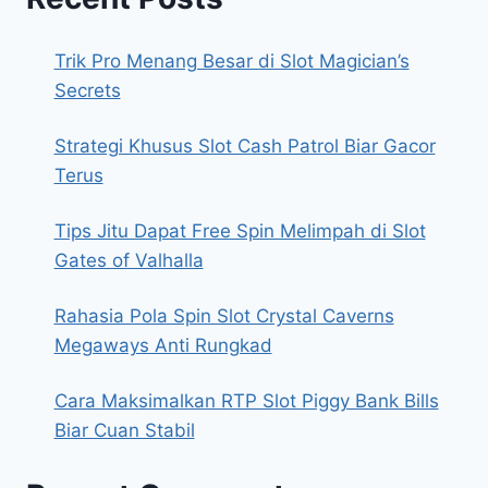
Trik Pro Menang Besar di Slot Magician’s
Secrets
Strategi Khusus Slot Cash Patrol Biar Gacor
Terus
Tips Jitu Dapat Free Spin Melimpah di Slot
Gates of Valhalla
Rahasia Pola Spin Slot Crystal Caverns
Megaways Anti Rungkad
Cara Maksimalkan RTP Slot Piggy Bank Bills
Biar Cuan Stabil