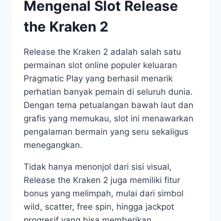
Mengenal Slot Release
the Kraken 2
Release the Kraken 2 adalah salah satu
permainan slot online populer keluaran
Pragmatic Play yang berhasil menarik
perhatian banyak pemain di seluruh dunia.
Dengan tema petualangan bawah laut dan
grafis yang memukau, slot ini menawarkan
pengalaman bermain yang seru sekaligus
menegangkan.
Tidak hanya menonjol dari sisi visual,
Release the Kraken 2 juga memiliki fitur
bonus yang melimpah, mulai dari simbol
wild, scatter, free spin, hingga jackpot
progresif yang bisa memberikan