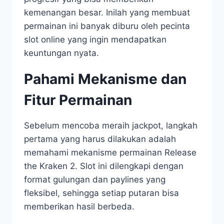
kemenangan besar. Inilah yang membuat
permainan ini banyak diburu oleh pecinta
slot online yang ingin mendapatkan
keuntungan nyata.
Pahami Mekanisme dan
Fitur Permainan
Sebelum mencoba meraih jackpot, langkah
pertama yang harus dilakukan adalah
memahami mekanisme permainan Release
the Kraken 2. Slot ini dilengkapi dengan
format gulungan dan paylines yang
fleksibel, sehingga setiap putaran bisa
memberikan hasil berbeda.