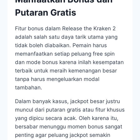
Putaran Gratis
Fitur bonus dalam Release the Kraken 2
adalah salah satu daya tarik utama yang
tidak boleh diabaikan. Pemain harus
memanfaatkan setiap peluang free spin
dan mode bonus karena inilah kesempatan
terbaik untuk meraih kemenangan besar
tanpa harus mengeluarkan modal
tambahan.
Dalam banyak kasus, jackpot besar justru
muncul dari putaran gratis atau fitur khusus
yang dipicu secara acak. Oleh karena itu,
bersabar menunggu momen bonus sangat
penting agar peluang jackpot semakin