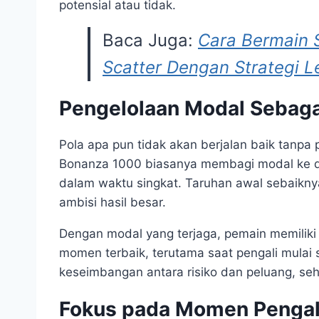
potensial atau tidak.
Baca Juga:
Cara Bermain S
Scatter Dengan Strategi L
Pengelolaan Modal Sebagai
Pola apa pun tidak akan berjalan baik tanpa
Bonanza 1000 biasanya membagi modal ke da
dalam waktu singkat. Taruhan awal sebaik
ambisi hasil besar.
Dengan modal yang terjaga, pemain memilik
momen terbaik, terutama saat pengali mulai
keseimbangan antara risiko dan peluang, seh
Fokus pada Momen Pengal