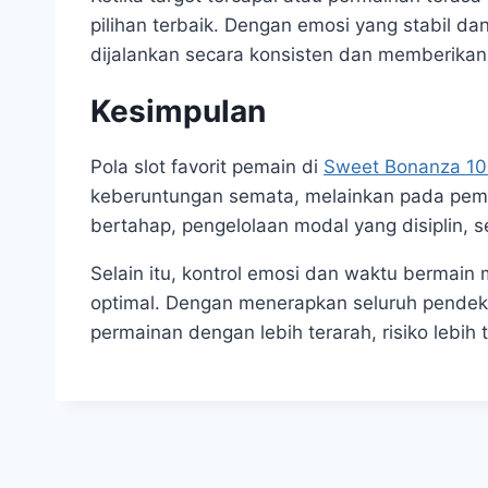
pilihan terbaik. Dengan emosi yang stabil dan
dijalankan secara konsisten dan memberikan 
Kesimpulan
Pola slot favorit pemain di
Sweet Bonanza 1
keberuntungan semata, melainkan pada pem
bertahap, pengelolaan modal yang disiplin, 
Selain itu, kontrol emosi dan waktu bermain 
optimal. Dengan menerapkan seluruh pendeka
permainan dengan lebih terarah, risiko lebih 