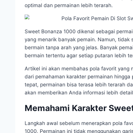
optimal dan permainan lebih terarah.
Sweet Bonanza 1000 dikenal sebagai permai
yang menarik banyak pemain. Namun, tidak 
bermain tanpa arah yang jelas. Banyak pema
bermain tertentu agar setiap putaran lebih te
Artikel ini akan membahas pola favorit yang 
dari pemahaman karakter permainan hingga 
tepat, permainan bisa terasa lebih terarah da
akan memberikan Anda informasi lebih detail
Memahami Karakter Swee
Langkah awal sebelum menerapkan pola fav
1000. Permainan ini tidak menggunakan gari