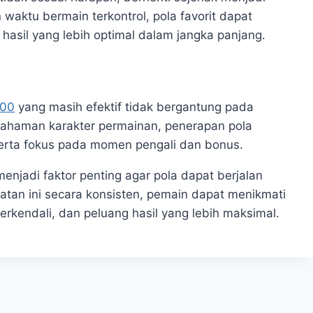
 waktu bermain terkontrol, pola favorit dapat
hasil yang lebih optimal dalam jangka panjang.
000
yang masih efektif tidak bergantung pada
ahaman karakter permainan, penerapan pola
serta fokus pada momen pengali dan bonus.
menjadi faktor penting agar pola dapat berjalan
tan ini secara konsisten, pemain dapat menikmati
terkendali, dan peluang hasil yang lebih maksimal.