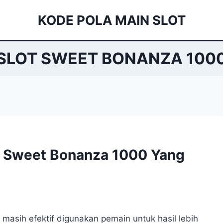
KODE POLA MAIN SLOT
SLOT SWEET BONANZA 100
ot Sweet Bonanza 1000 Yang
masih efektif digunakan pemain untuk hasil lebih