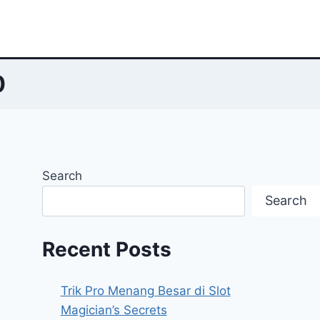
0
Search
Search
Recent Posts
Trik Pro Menang Besar di Slot
Magician’s Secrets