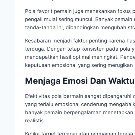
Pola favorit pemain juga menekankan fokus 
pengali mulai sering muncul. Banyak pemain 
tanda-tanda ini, dibandingkan mengubah stra
Kesabaran menjadi faktor penting karena ha
terduga. Dengan tetap konsisten pada pola 
mendapatkan hasil optimal meningkat. Pendek
keputusan emosional yang sering merugikan
Menjaga Emosi Dan Waktu
Efektivitas pola bermain sangat dipengaruhi
yang terlalu emosional cenderung mengabaik
banyak pemain berpengalaman menetapkan ba
realistis.
Ketika target tercapai atau permainan terasa