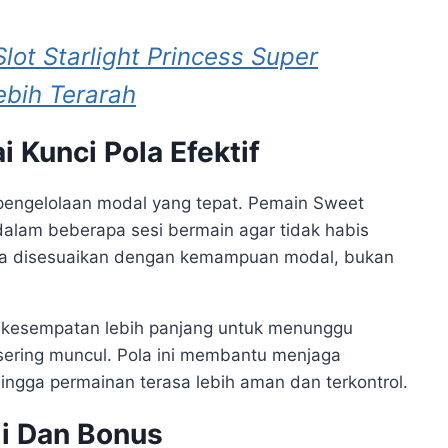
lot Starlight Princess Super
ebih Terarah
 Kunci Pola Efektif
 pengelolaan modal yang tepat. Pemain Sweet
lam beberapa sesi bermain agar tidak habis
nya disesuaikan dengan kemampuan modal, bukan
i kesempatan lebih panjang untuk menunggu
 sering muncul. Pola ini membantu menjaga
ingga permainan terasa lebih aman dan terkontrol.
i Dan Bonus