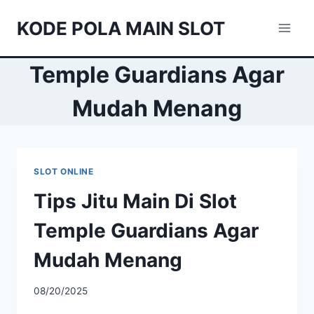
Skip
KODE POLA MAIN SLOT
to
content
Temple Guardians Agar
Mudah Menang
SLOT ONLINE
Tips Jitu Main Di Slot
Temple Guardians Agar
Mudah Menang
08/20/2025