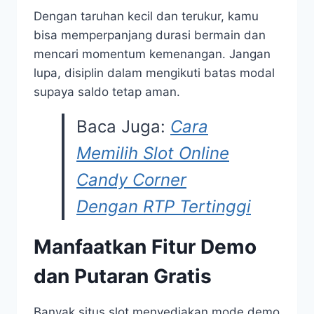
Dengan taruhan kecil dan terukur, kamu
bisa memperpanjang durasi bermain dan
mencari momentum kemenangan. Jangan
lupa, disiplin dalam mengikuti batas modal
supaya saldo tetap aman.
Baca Juga:
Cara
Memilih Slot Online
Candy Corner
Dengan RTP Tertinggi
Manfaatkan Fitur Demo
dan Putaran Gratis
Banyak situs slot menyediakan mode demo