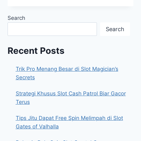
Search
Search
Recent Posts
Trik Pro Menang Besar di Slot Magician’s
Secrets
Strategi Khusus Slot Cash Patrol Biar Gacor
Terus
Tips Jitu Dapat Free Spin Melimpah di Slot
Gates of Valhalla