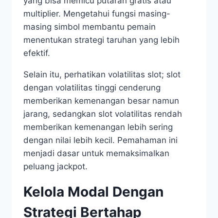
yang bisa memicu putaran gratis atau
multiplier. Mengetahui fungsi masing-
masing simbol membantu pemain
menentukan strategi taruhan yang lebih
efektif.
Selain itu, perhatikan volatilitas slot; slot
dengan volatilitas tinggi cenderung
memberikan kemenangan besar namun
jarang, sedangkan slot volatilitas rendah
memberikan kemenangan lebih sering
dengan nilai lebih kecil. Pemahaman ini
menjadi dasar untuk memaksimalkan
peluang jackpot.
Kelola Modal Dengan
Strategi Bertahap