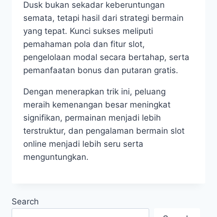
Dusk bukan sekadar keberuntungan
semata, tetapi hasil dari strategi bermain
yang tepat. Kunci sukses meliputi
pemahaman pola dan fitur slot,
pengelolaan modal secara bertahap, serta
pemanfaatan bonus dan putaran gratis.
Dengan menerapkan trik ini, peluang
meraih kemenangan besar meningkat
signifikan, permainan menjadi lebih
terstruktur, dan pengalaman bermain slot
online menjadi lebih seru serta
menguntungkan.
Search