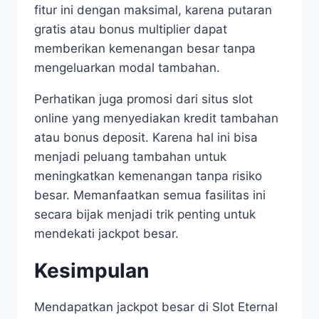
fitur ini dengan maksimal, karena putaran
gratis atau bonus multiplier dapat
memberikan kemenangan besar tanpa
mengeluarkan modal tambahan.
Perhatikan juga promosi dari situs slot
online yang menyediakan kredit tambahan
atau bonus deposit. Karena hal ini bisa
menjadi peluang tambahan untuk
meningkatkan kemenangan tanpa risiko
besar. Memanfaatkan semua fasilitas ini
secara bijak menjadi trik penting untuk
mendekati jackpot besar.
Kesimpulan
Mendapatkan jackpot besar di Slot Eternal