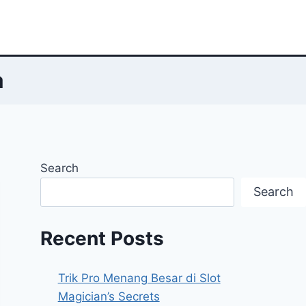
a
Search
Search
Recent Posts
Trik Pro Menang Besar di Slot
Magician’s Secrets