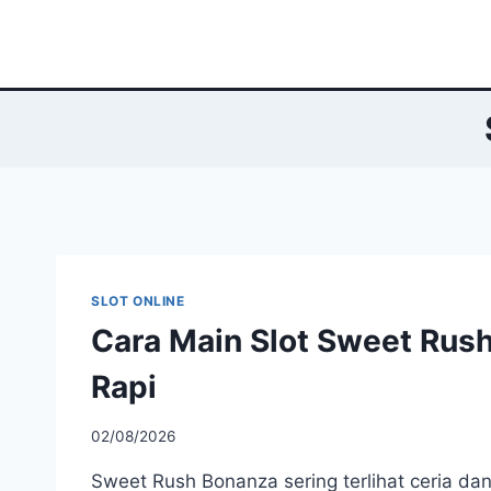
Skip
to
content
SLOT ONLINE
Cara Main Slot Sweet Rus
Rapi
02/08/2026
Sweet Rush Bonanza sering terlihat ceria dan