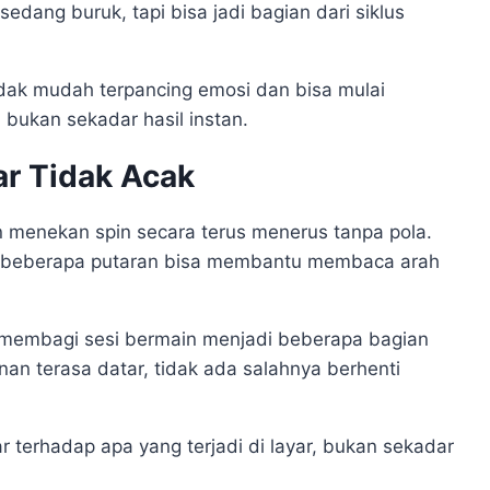
edang buruk, tapi bisa jadi bagian dari siklus
dak mudah terpancing emosi dan bisa mulai
 bukan sekadar hasil instan.
ar Tidak Acak
menekan spin secara terus menerus tanpa pola.
l beberapa putaran bisa membantu membaca arah
n membagi sesi bermain menjadi beberapa bagian
inan terasa datar, tidak ada salahnya berhenti
terhadap apa yang terjadi di layar, bukan sekadar