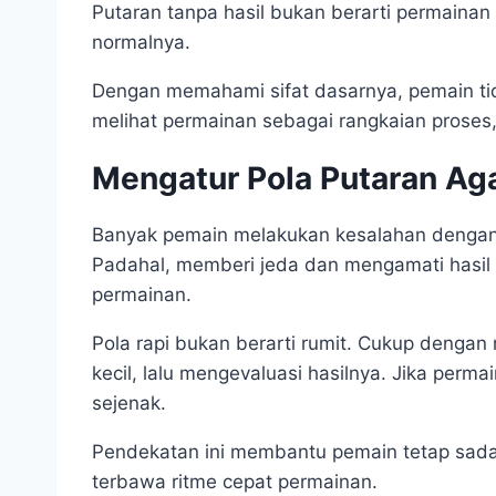
Putaran tanpa hasil bukan berarti permainan s
normalnya.
Dengan memahami sifat dasarnya, pemain ti
melihat permainan sebagai rangkaian proses,
Mengatur Pola Putaran Ag
Banyak pemain melakukan kesalahan dengan 
Padahal, memberi jeda dan mengamati hasi
permainan.
Pola rapi bukan berarti rumit. Cukup denga
kecil, lalu mengevaluasi hasilnya. Jika perma
sejenak.
Pendekatan ini membantu pemain tetap sadar 
terbawa ritme cepat permainan.