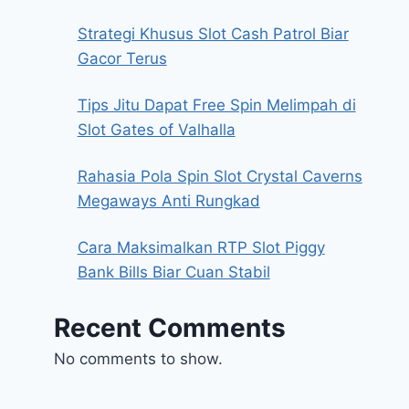
Strategi Khusus Slot Cash Patrol Biar
Gacor Terus
Tips Jitu Dapat Free Spin Melimpah di
Slot Gates of Valhalla
Rahasia Pola Spin Slot Crystal Caverns
Megaways Anti Rungkad
Cara Maksimalkan RTP Slot Piggy
Bank Bills Biar Cuan Stabil
Recent Comments
No comments to show.