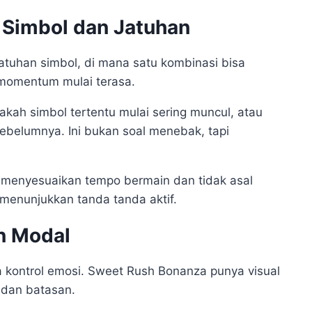
Simbol dan Jatuhan
tuhan simbol, di mana satu kombinasi bisa
h momentum mulai terasa.
kah simbol tertentu mulai sering muncul, atau
sebelumnya. Ini bukan soal menebak, tapi
menyesuaikan tempo bermain dan tidak asal
enunjukkan tanda tanda aktif.
n Modal
pa kontrol emosi. Sweet Rush Bonanza punya visual
 dan batasan.