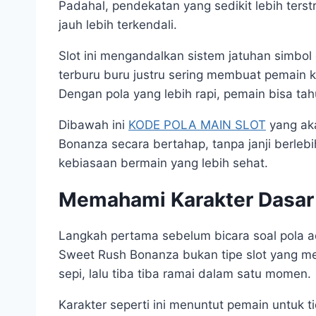
Padahal, pendekatan yang sedikit lebih ter
jauh lebih terkendali.
Slot ini mengandalkan sistem jatuhan simbol 
terburu buru justru sering membuat pemain
Dengan pola yang lebih rapi, pemain bisa ta
Dibawah ini
KODE POLA MAIN SLOT
yang ak
Bonanza secara bertahap, tanpa janji berlebi
kebiasaan bermain yang lebih sehat.
Memahami Karakter Dasar
Langkah pertama sebelum bicara soal pola a
Sweet Rush Bonanza bukan tipe slot yang mem
sepi, lalu tiba tiba ramai dalam satu momen.
Karakter seperti ini menuntut pemain untuk t