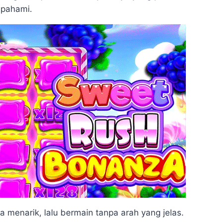
ipahami.
menarik, lalu bermain tanpa arah yang jelas.