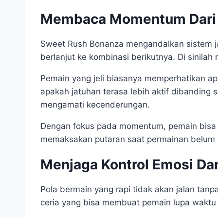
Membaca Momentum Dari 
Sweet Rush Bonanza mengandalkan sistem ja
berlanjut ke kombinasi berikutnya. Di sinila
Pemain yang jeli biasanya memperhatikan apa
apakah jatuhan terasa lebih aktif dibanding 
mengamati kecenderungan.
Dengan fokus pada momentum, pemain bisa 
memaksakan putaran saat permainan belum m
Menjaga Kontrol Emosi Da
Pola bermain yang rapi tidak akan jalan tan
ceria yang bisa membuat pemain lupa waktu